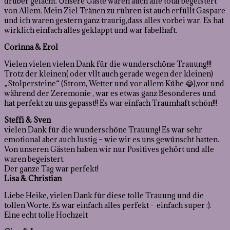
drüber gelacht. Unsere Gäste waren auch alle total begeistert
von Allem. Mein Ziel Tränen zu rühren ist auch erfüllt Gaspare
und ich waren gestern ganz traurig,dass alles vorbei war. Es hat
wirklich einfach alles geklappt und war fabelhaft.
Corinna & Erol
Vielen vielen vielen Dank für die wunderschöne Trauung!!!
Trotz der kleinen( oder vllt auch gerade wegen der kleinen)
„Stolpersteine“ (Strom, Wetter und vor allem Kühe 😂),vor und
während der Zeremonie , war es etwas ganz Besonderes und
hat perfekt zu uns gepasst!! Es war einfach Traumhaft schön!!!
Steffi & Sven
vielen Dank für die wunderschöne Trauung! Es war sehr
emotional aber auch lustig – wie wir es uns gewünscht hatten.
Von unseren Gästen haben wir nur Positives gehört und alle
waren begeistert.
Der ganze Tag war perfekt!
Lisa & Christian
Liebe Heike, vielen Dank für diese tolle Trauung und die
tollen Worte. Es war einfach alles perfekt - einfach super :).
Eine echt tolle Hochzeit